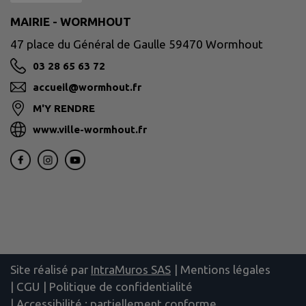
MAIRIE - WORMHOUT
47 place du Général de Gaulle 59470 Wormhout
03 28 65 63 72
accueil@wormhout.fr
M'Y RENDRE
www.ville-wormhout.fr
Site réalisé par
IntraMuros SAS
|
Mentions légales
|
CGU
|
Politique de confidentialité
|
Accessibilité : partiellement conforme