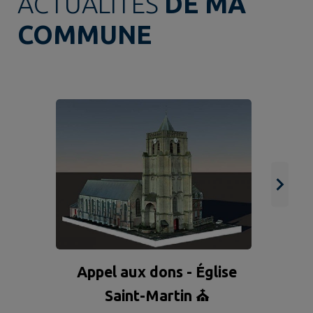
ACTUALITÉS
DE MA
COMMUNE
Pr
a
a
Appel aux dons - Église
Saint-Martin ⛪️