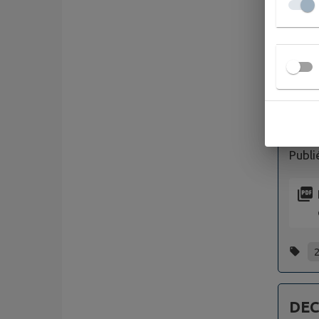
DEC
Publi
DEC 