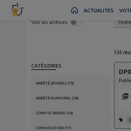
Contenu
Menu
Recherche
Pied de page
ACTUALITÉS
VOT
Date de
Voir les archives
535 résu
Page 1.
CATÉGORIES
DP0
Publi
ARRÊTÉ (DIVERS)
(
73
)
ARRÊTÉ MUNICIPAL
(
18
)
COMPTE-RENDU
(
14
)
CONVOCATION
(
17
)