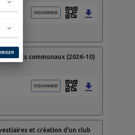
VISIONNER
ORISER
bâtiments communaux (2026-10)
VISIONNER
stiaires et création d'un club