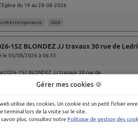
l'Eglise du 19 au 28-08-2026
Arrêtés temporaires
2026
026-152 BLONDEZ JJ travaux 30 rue de Ledri
é le
05/08/2026 à 06:33
ar2026-152 BLONDEZ JJ travaux 30 rue de
Ledringhem du 19 au 26-08-2026
Gérer mes cookies 🍪
Arrêtés temporaires
2026
web utilise des cookies. Un cookie est un petit fichier enre
e terminal lors de la visite sur le site.
 savoir plus, consultez notre
Politique de gestion des coo
596632600013 SARL les Gaziers des Flandres
é le
05/08/2026 à 06:16