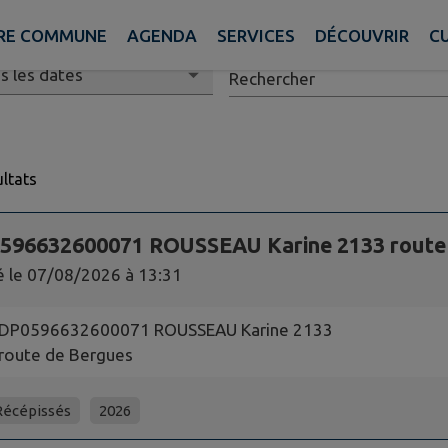
RE COMMUNE
AGENDA
SERVICES
DÉCOUVRIR
CU
 publication
Rechercher
ltats
 10 actes administratifs sur 535 affichées sur cette page.
596632600071 ROUSSEAU Karine 2133 route 
é le
07/08/2026 à 13:31
DP0596632600071 ROUSSEAU Karine 2133
route de Bergues
Récépissés
2026