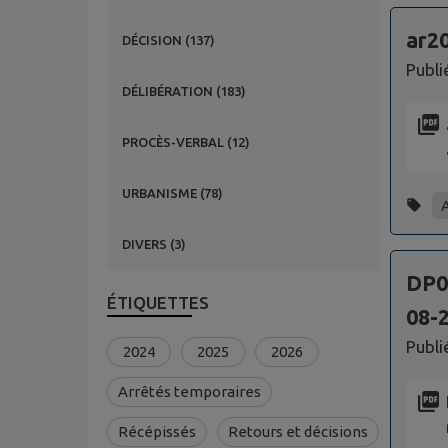
ar2
DÉCISION
(
137
)
Publi
DÉLIBÉRATION
(
183
)
PROCÈS-VERBAL
(
12
)
URBANISME
(
78
)
DIVERS
(
3
)
DP0
ÉTIQUETTES
08-
Publi
2024
2025
2026
Arrêtés temporaires
Récépissés
Retours et décisions