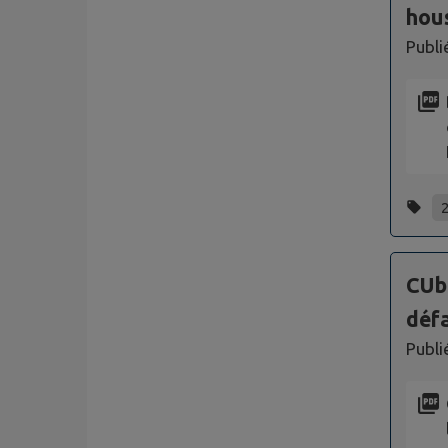
hous
Publi
CUb
déf
Publi