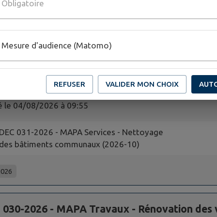
Obligatoire
PC0596632600013 SARL les Gaziers des
Flandres le Haut Stravenners 03-08-2026
Mesure d'audience (Matomo)
Récépissés
2026
REFUSER
VALIDER MON CHOIX
AUT
 031-2026 - MAPA Services - Nettoyage des 
é le
04/08/2026 à 09:55
DEC 031-2026 - MAPA Services - Nettoyage
des bâtiments communaux (2026-10)
2026
030-2026 - MAPA Travaux - Rénovation des ve