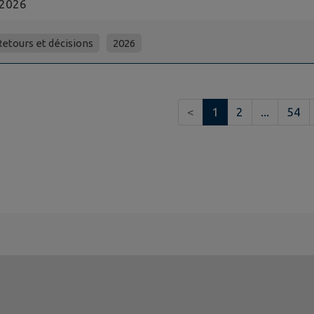
2026
etours et décisions
2026
<
1
2
...
54