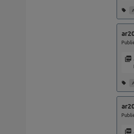
ar2
Publi
ar20
Publi