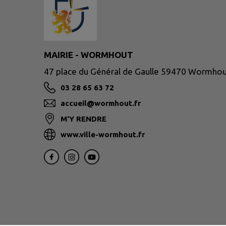
MAIRIE - WORMHOUT
47 place du Général de Gaulle 59470 Wormho
03 28 65 63 72
accueil@wormhout.fr
M'Y RENDRE
www.ville-wormhout.fr