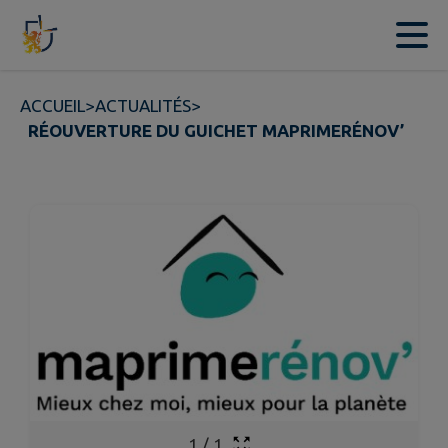
Contenu
Menu
Recherche
Pied de page
ACCUEIL
>
ACTUALITÉS
>
RÉOUVERTURE DU GUICHET MAPRIMERÉNOV’
1
/
1