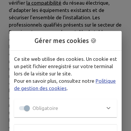
vérifier
la compatibilité
du réseau électrique,
d’adapter les équipements existants et de
sécuriser l’ensemble de l’installation. Les
professionnels qualifiés présents sur le secteur de
Douai sont en mesure de contrôler le tableau
électrique, les dispositifs de protection, la mise à
Gérer mes cookies 🍪
la terre,
les raccordements
ainsi que le
dimensionnement des circuits. Pour identifier
Ce site web utilise des cookies. Un cookie est
rapidement un artisan compétent à proximité, la
un petit fichier enregistré sur votre terminal
recherche "
électricien Douai
" dans un moteur de
lors de la visite sur le site.
recherche constitue une solution simple et
Pour en savoir plus, consultez notre
Politique
efficace. Ces opérations contribuent à prévenir
de gestion des cookies
.
les dysfonctionnements, les risques de surcharge
ou les coupures, tout en garantissant un
rendement optimal et une utilisation durable des
Obligatoire
nouveaux équipements énergétiques. Afin de
favoriser les rénovations les plus efficaces,
certaines installations donnent accès à des aides