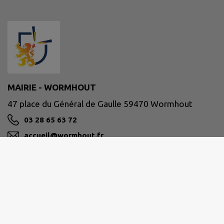
MAIRIE - WORMHOUT
47 place du Général de Gaulle 59470 Wormhout
03 28 65 63 72
accueil@wormhout.fr
M'Y RENDRE
www.ville-wormhout.fr