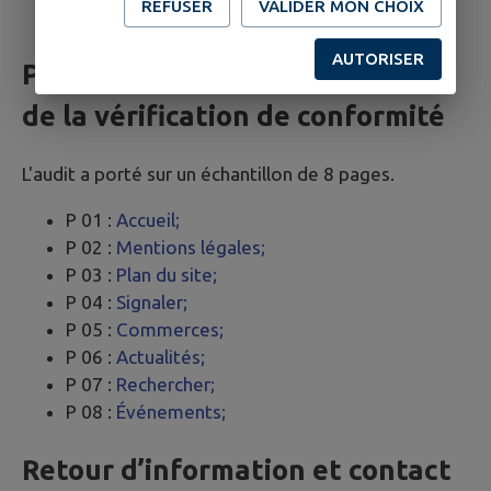
REFUSER
VALIDER MON CHOIX
Wave
AUTORISER
Pages du site ayant fait l’objet
de la vérification de conformité
L'audit a porté sur un échantillon de 8 pages.
P 01 :
Accueil;
P 02 :
Mentions légales;
P 03 :
Plan du site;
P 04 :
Signaler;
P 05 :
Commerces;
P 06 :
Actualités;
P 07 :
Rechercher;
P 08 :
Événements;
Retour d’information et contact