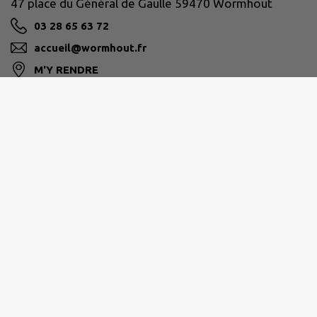
47 place du Général de Gaulle 59470 Wormhout
03 28 65 63 72
accueil@wormhout.fr
M'Y RENDRE
www.ville-wormhout.fr
Site réalisé par
IntraMuros SAS
|
Mentions légales
|
CGU
|
Politique de confidentialité
|
Accessibilité : partiellement conforme
|
Gérer mes cookies
|
Rechercher
|
Plan du site
|
Flux RSS
| Copyright 2026