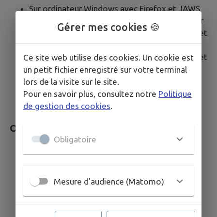
Sur ordinateur Windows avec Firefox et JAWS
Sur ordinateur MacOS avec Safari et VoiceOver
Gérer mes cookies 🍪
Sur ordinateur Windows avec Microsoft Edge et
JAWS
Sur ordinateur Windows avec Microsoft Edge et
Ce site web utilise des cookies. Un cookie est
NVDA
un petit fichier enregistré sur votre terminal
Sur mobile iOS avec Safari et VoiceOver
lors de la visite sur le site.
Sur mobile Android avec Google Chrome et
Pour en savoir plus, consultez notre
Politique
Talkback
de gestion des cookies
.
Outils pour évaluer l’accessibilité
Obligatoire
Web Developer Toolbar
Colour Contrast Analyser
HeadingsMap
Mesure d'audience (Matomo)
WCAG Contrast checker
Inspecteur de composants
Validateur HTML du W3C