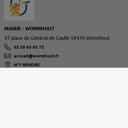
MAIRIE - WORMHOUT
47 place du Général de Gaulle 59470 Wormhout
03 28 65 63 72
accueil@wormhout.fr
M'Y RENDRE
www.ville-wormhout.fr