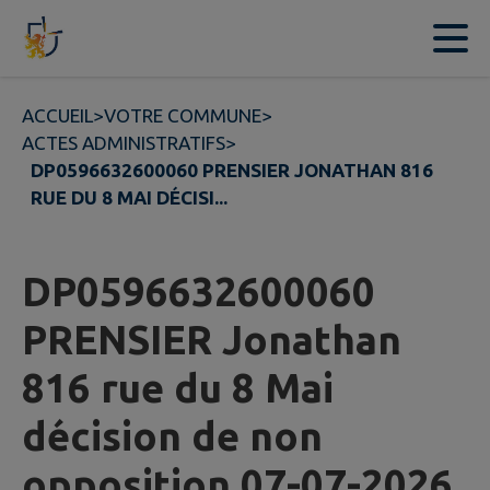
Contenu
Menu
Recherche
Pied de page
ACCUEIL
>
VOTRE COMMUNE
>
ACTES ADMINISTRATIFS
>
DP0596632600060 PRENSIER JONATHAN 816
RUE DU 8 MAI DÉCISI...
DP0596632600060
PRENSIER Jonathan
816 rue du 8 Mai
décision de non
opposition 07-07-2026