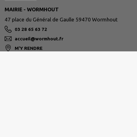
MAIRIE - WORMHOUT
47 place du Général de Gaulle 59470 Wormhout
03 28 65 63 72
accueil@wormhout.fr
M'Y RENDRE
www.ville-wormhout.fr
Site réalisé par
IntraMuros SAS
|
Mentions légales
|
CGU
|
Politique de confidentialité
|
Accessibilité : partiellement conforme