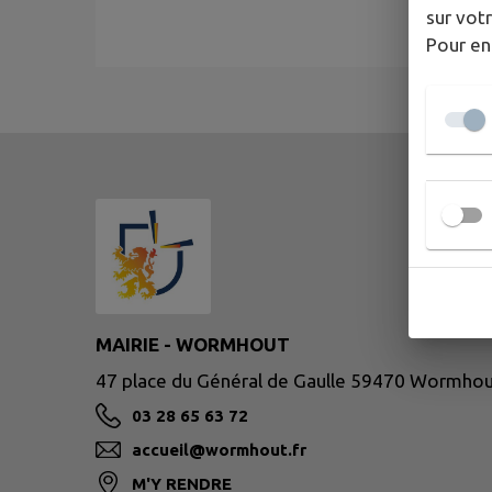
sur votr
Pour en
MAIRIE - WORMHOUT
47 place du Général de Gaulle 59470 Wormho
03 28 65 63 72
accueil@wormhout.fr
M'Y RENDRE