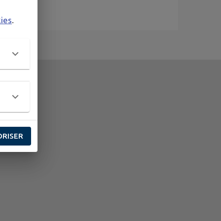
kies
.
ORISER