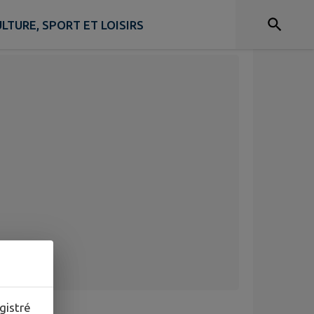
LTURE, SPORT ET LOISIRS
gistré