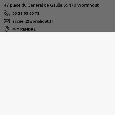
47 place du Général de Gaulle 59470 Wormhout
03 28 65 63 72
accueil@wormhout.fr
M'Y RENDRE
www.ville-wormhout.fr
Site réalisé par
IntraMuros SAS
|
Mentions légales
|
CGU
|
Politique de confidentialité
|
Accessibilité : partiellement conforme
|
Gérer mes cookies
|
Rechercher
|
Plan du site