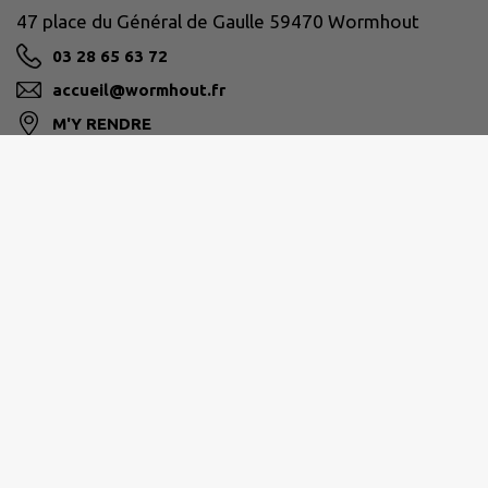
47 place du Général de Gaulle 59470 Wormhout
03 28 65 63 72
accueil@wormhout.fr
M'Y RENDRE
www.ville-wormhout.fr
Site réalisé par
IntraMuros SAS
|
Mentions légales
|
CGU
|
Politique de confidentialité
|
Accessibilité : partiellement conforme
|
Gérer mes cookies
|
Rechercher
|
Plan du site