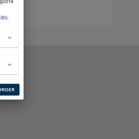
gistré
kies
.
ORISER