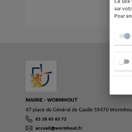
Ce site 
sur votr
Pour en
MAIRIE - WORMHOUT
47 place du Général de Gaulle 59470 Wormho
03 28 65 63 72
accueil@wormhout.fr