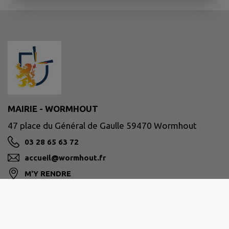
MAIRIE - WORMHOUT
47 place du Général de Gaulle 59470 Wormhout
03 28 65 63 72
accueil@wormhout.fr
M'Y RENDRE
www.ville-wormhout.fr