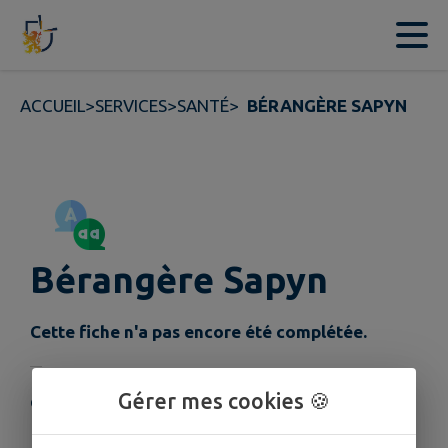
Contenu
Menu
Recherche
Pied de page
ACCUEIL
>
SERVICES
>
SANTÉ
>
BÉRANGÈRE SAPYN
Bérangère Sapyn
Cette fiche n'a pas encore été complétée.
Gérer mes cookies 🍪
COORDONNÉES
55 place du Général de Gaulle