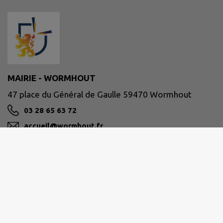
MAIRIE - WORMHOUT
47 place du Général de Gaulle 59470 Wormhout
03 28 65 63 72
accueil@wormhout.fr
M'Y RENDRE
www.ville-wormhout.fr