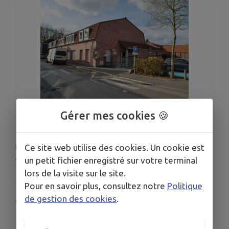
1
/
1
Gérer mes cookies 🍪
MENUS DE LA CANTINE
Ce site web utilise des cookies. Un cookie est
un petit fichier enregistré sur votre terminal
Semaine du 2 au 6 septembre
lors de la visite sur le site.
Pour en savoir plus, consultez notre
Politique
de gestion des cookies
.
COORDONNÉES
16 rue de l'Eglise