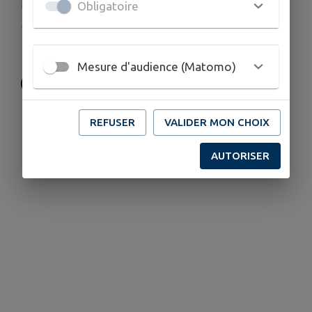
secretariat@sainteunioncdf.fr
Obligatoire
sainteunioncdf.fr/l-ecole-sainte-union-coe...
03 28 65 71 06
Mesure d'audience (Matomo)
REFUSER
VALIDER MON CHOIX
AUTORISER