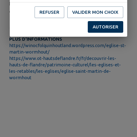
Ledringhem et Esquelbecq en furent témoins ainsi
que des paroissiens.
REFUSER
VALIDER MON CHOIX
AUTORISER
PLUS D'INFORMATIONS
https://winocfolquinhoutland.wordpress.com/eglise-st-
martin-wormhout/
https://www.ot-hautsdeflandre.fr/fr/decouvrir-les-
hauts-de-flandre/patrimoine-culturel/les-eglises-et-
les-retables/les-eglises/eglise-saint-martin-de-
wormhout