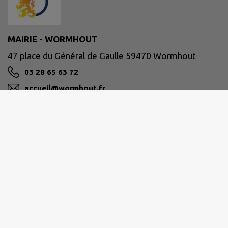
MAIRIE - WORMHOUT
47 place du Général de Gaulle 59470 Wormhout
03 28 65 63 72
accueil@wormhout.fr
M'Y RENDRE
www.ville-wormhout.fr
Site réalisé par
IntraMuros SAS
|
Mentions légales