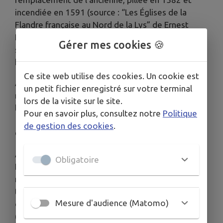
incendiée en 1591 (source : “Les Églises de la
Flandre française au Nord de la Lys” de Ernest
Lotthé). Elle se compose de trois nefs et est de
Gérer mes cookies 🍪
style ogival. Elle est classée Monument
historique.
Ce site web utilise des cookies. Un cookie est
À l’intérieur de l’église, dans le hall, les murs sont
un petit fichier enregistré sur votre terminal
recouverts de grandes plaques de marbre sur
lors de la visite sur le site.
lesquels sont gravés les noms des prêtres depuis
Pour en savoir plus, consultez notre
Politique
1530, des maires depuis la Révolution, et des
de gestion des cookies
.
enfants morts pour la France.
Au fond de la nef gauche, se trouve le retable de
Obligatoire
Notre-Dame des Larmes. Le 25 avril 1406, un
miracle s’est produit : le visage de la vierge s’est
transformé en un visage de femme qui pleurait et
Mesure d'audience (Matomo)
des larmes ont coulé du matin jusqu’aux Vèpres
(prières du soir). Les prêtres de Wormhout,