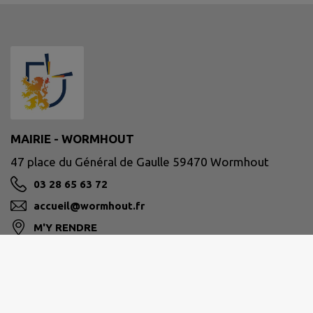
MAIRIE - WORMHOUT
47 place du Général de Gaulle 59470 Wormhout
03 28 65 63 72
accueil@wormhout.fr
M'Y RENDRE
www.ville-wormhout.fr