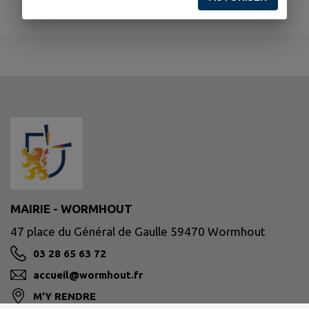
MAIRIE - WORMHOUT
47 place du Général de Gaulle 59470 Wormhout
03 28 65 63 72
accueil@wormhout.fr
M'Y RENDRE