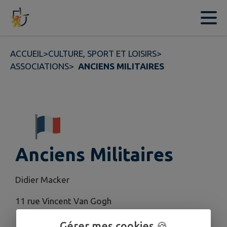
Contenu
Menu
Recherche
Pied de page
ACCUEIL
>
CULTURE, SPORT ET LOISIRS
>
ASSOCIATIONS
>
ANCIENS MILITAIRES
Anciens Militaires
Didier Macker
11 rue Vincent Van Gogh
Gérer mes cookies 🍪