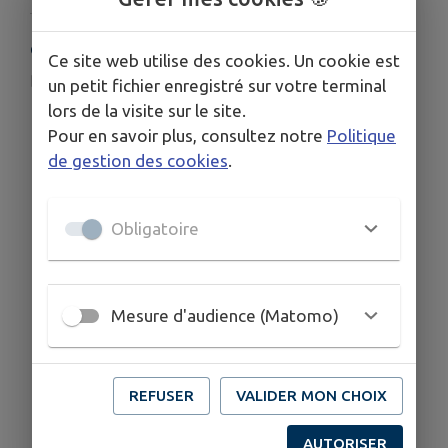
COORDONNÉES
Ce site web utilise des cookies. Un cookie est
anne.marcker@wanadoo.fr
un petit fichier enregistré sur votre terminal
lors de la visite sur le site.
06 31 34 95 69
Pour en savoir plus, consultez notre
Politique
de gestion des cookies
.
Obligatoire
Mesure d'audience (Matomo)
REFUSER
VALIDER MON CHOIX
AUTORISER