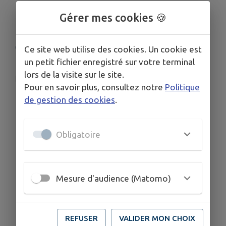
Gérer mes cookies 🍪
COORDONNÉES
Ce site web utilise des cookies. Un cookie est
un petit fichier enregistré sur votre terminal
Collège du Houtland, Rue d'Esquelbecq, Wormhout
lors de la visite sur le site.
apecollegeduhoutland@gmail.com
Pour en savoir plus, consultez notre
Politique
06 38 99 12 34
de gestion des cookies
.
Obligatoire
Mesure d'audience (Matomo)
REFUSER
VALIDER MON CHOIX