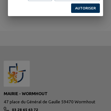
AUTORISER
MAIRIE - WORMHOUT
47 place du Général de Gaulle 59470 Wormhout
03 28 65 63 72