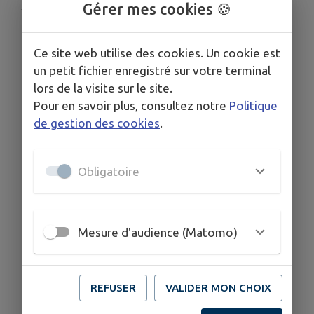
Gérer mes cookies 🍪
COORDONNÉES
Ce site web utilise des cookies. Un cookie est
nicole.mottin@yahoo.com
un petit fichier enregistré sur votre terminal
03 28 23 02 14
lors de la visite sur le site.
06 77 64 03 61
Pour en savoir plus, consultez notre
Politique
de gestion des cookies
.
Obligatoire
Mesure d'audience (Matomo)
REFUSER
VALIDER MON CHOIX