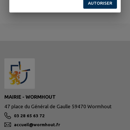
AUTORISER
MAIRIE - WORMHOUT
47 place du Général de Gaulle 59470 Wormhout
03 28 65 63 72
accueil@wormhout.fr