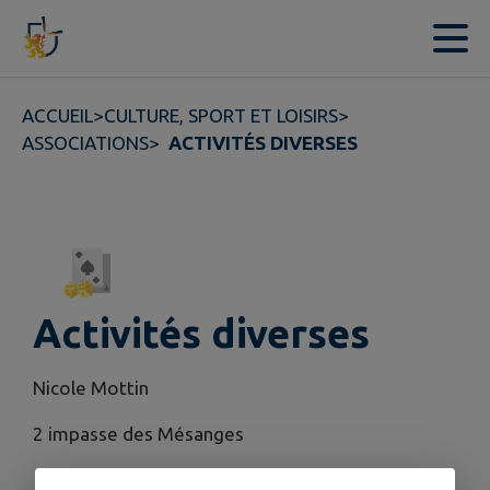
Contenu
Menu
Recherche
Pied de page
ACCUEIL
>
CULTURE, SPORT ET LOISIRS
>
ASSOCIATIONS
>
ACTIVITÉS DIVERSES
Activités diverses
Nicole Mottin
2 impasse des Mésanges