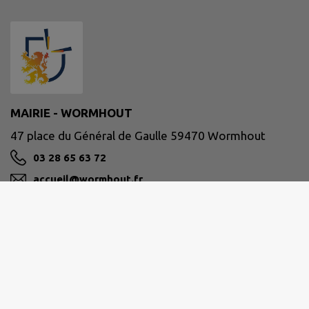
MAIRIE - WORMHOUT
47 place du Général de Gaulle 59470 Wormhout
03 28 65 63 72
accueil@wormhout.fr
M'Y RENDRE
www.ville-wormhout.fr