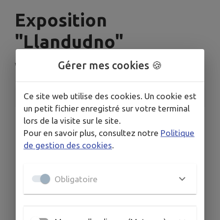
Exposition
"Llandudno"
Gérer mes cookies 🍪
Wormhout
Ce site web utilise des cookies. Un cookie est
INFORMATIONS PRATIQUES
un petit fichier enregistré sur votre terminal
LIEU
lors de la visite sur le site.
Place du général de Gaulle
Pour en savoir plus, consultez notre
Politique
de gestion des cookies
.
DATES
Du sam. 4 juil. au sam. 5 sept.
HORAIRES
Obligatoire
Du mardi au vendredi de 9h à 12h30 et de 13h45 à
17h30
TARIFS
gratuit