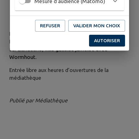
Mesure d'audience (Matomo)
ORGANISÉ PAR
Médiathèque
REFUSER
VALIDER MON CHOIX
Regards croisés de deux artistes, l’aquarelliste
AUTORISER
Pascale Norris et le photographe Arnaud Vanhelle,
sur Llandudno, ville galloise jumelée avec
Wormhout.
Entrée libre aux heures d’ouvertures de la
médiathèque
Publié par Médiathèque