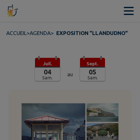
Contenu
Menu
Recherche
Pied de page
ACCUEIL
>
AGENDA
>
EXPOSITION "LLANDUDNO"
Juil.
Sept.
04
05
au
Sam.
Sam.