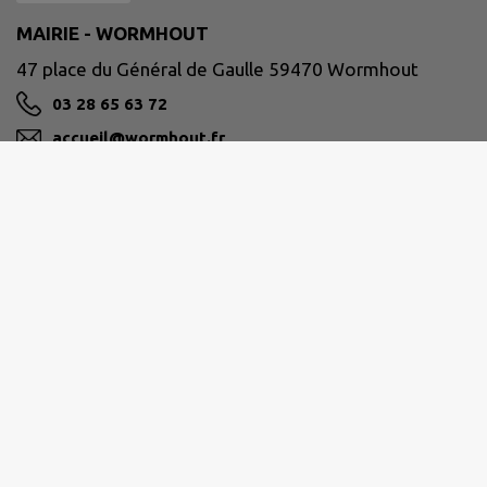
MAIRIE - WORMHOUT
47 place du Général de Gaulle 59470 Wormhout
03 28 65 63 72
accueil@wormhout.fr
M'Y RENDRE
www.ville-wormhout.fr
Site réalisé par
IntraMuros SAS
|
Mentions légales
|
CGU
|
Politique de confidentialité
|
Accessibilité : partiellement conforme