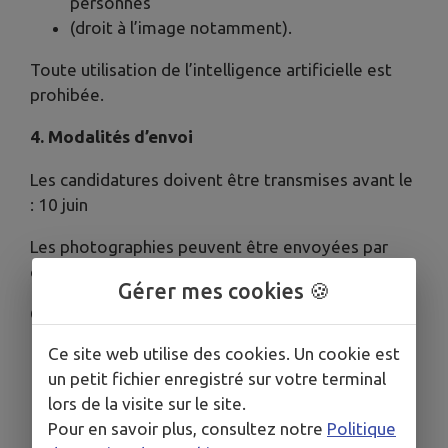
personnes
(droit à l’image notamment).
Toute utilisation de l’intelligence artificielle est
prohibée.
4. Modalités d’envoi
Les candidatures doivent être transmises avant le
: 10 juin
Les photographies peuvent être envoyées par
courriel à :
manon.desmelie@wormhout.fr
Gérer mes cookies 🍪
Chaque participation devra comporter :
Ce site web utilise des cookies. Un cookie est
nom et prénom du participant ;
un petit fichier enregistré sur votre terminal
adresse ;
lors de la visite sur le site.
numéro de téléphone ;
Pour en savoir plus, consultez notre
Politique
adresse mail.