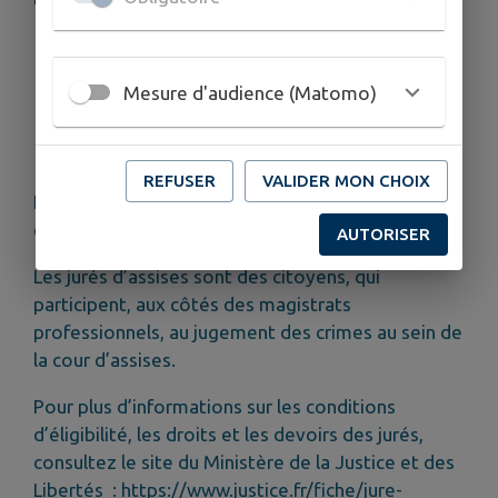
être de nationalité française,
savoir lire et écrire en français,
Mesure d'audience (Matomo)
avoir au moins 23 ans,
ne pas se trouver dans un cas d'incapacité ou
d'incompatibilité avec les fonctions de juré.
REFUSER
VALIDER MON CHOIX
En tant que citoyen, tout électeur peut être
désigné comme juré d’assises.
AUTORISER
Les jurés d’assises sont des citoyens, qui
participent, aux côtés des magistrats
professionnels, au jugement des crimes au sein de
la cour d’assises.
Pour plus d’informations sur les conditions
d’éligibilité, les droits et les devoirs des jurés,
consultez le site du Ministère de la Justice et des
Libertés :
https://www.justice.fr/fiche/jure-