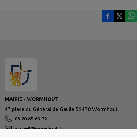
MAIRIE - WORMHOUT
47 place du Général de Gaulle 59470 Wormhout
03 28 65 63 72
accueil@wormhout.fr